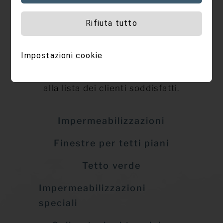
REFERENZE
Rifiuta tutto
Qui trovate alcuni esempi delle nostre
opere più pregevoli e straordinarie.
Impostazioni cookie
Non ci resta che augurarci che anche
voi, un giorno, possiate aggiungervi
alla lista dei clienti soddisfatti.
Impermeabilizzazioni
Finestre per tetti piani
Tetto verde
Impermeabilizzazioni
speciali