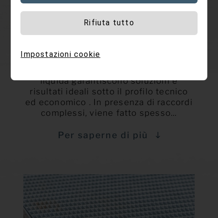
IMPERMEABILIZZAZIONI
Rifiuta tutto
CON GUAINA LIQUIDA
I brevi tempi di indurimento e il ciclo di
Impostazioni cookie
vita estremamente lungo
dell’impermeabilizzazione con guaina
liquida garantiscono soluzioni e
risultati ideali sotto il profilo tecnico
ed economico . In presenza di raccordi
complessi, viene fatto spesso...
Per saperne di più