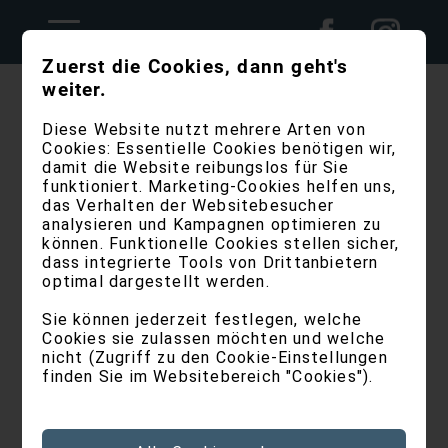
Zuerst die Cookies, dann geht's
weiter.
Diese Website nutzt mehrere Arten von
Cookies: Essentielle Cookies benötigen wir,
damit die Website reibungslos für Sie
Cookies
funktioniert. Marketing-Cookies helfen uns,
das Verhalten der Websitebesucher
analysieren und Kampagnen optimieren zu
können. Funktionelle Cookies stellen sicher,
WAS SIND COOKIES?
dass integrierte Tools von Drittanbietern
optimal dargestellt werden.
Die EU-Richtlinie 2009/136/EG (E-
Privacy) regelt die Verwendung von
Sie können jederzeit festlegen, welche
Cookies auf Webseiten. Diese wurde
Cookies sie zulassen möchten und welche
am 25. Mai 2012 in Italien umgesetzt.
nicht (Zugriff zu den Cookie-Einstellungen
finden Sie im Websitebereich "Cookies").
Ein Cookie ist ein kurzes Text-
Schnipsel, das von einer von Ihnen
besuchten Website an Ihren Browser
gesendet wird. Es speichert